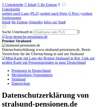

Unterkünfte

Inhalt

Ihr Eintrag

Unterkünfte
sortiert nach Lage (PLZ)
sortiert nach Preis (2 Pers.)
weitere
Sortierungen
Inhalt
Ihr Eintrag
Aktuelles
Infos zur Stadt
Suche Unterkunft in

Pension Stralsund
Datenschutzerklärung www.stralsund-pensionen.de, Ihrem
Verzeichnis für die Übernachtung in und um Stralsund
Pensionen in Deutschland
Mecklenburg-Vorpommern
Stralsund
Datenschutz
Datenschutzerklärung von
stralsund-pensionen.de