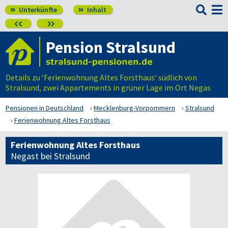

Unterkünfte
Inhalt




Pension Stralsund
Details zu ‘Ferienwohnung Altes Forsthaus‘ südlich von
Stralsund, zwei Appartements in grüner Lage im Ort Negas
Pensionen in Deutschland
Mecklenburg-Vorpommern
Stralsund
Ferienwohnung Altes Forsthaus
Ferienwohnung Altes Forsthaus
Negast bei Stralsund