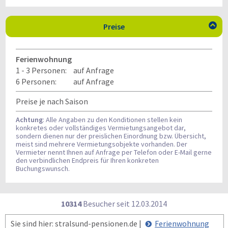
Preise

Ferienwohnung
1 - 3 Personen:
auf Anfrage
6 Personen:
auf Anfrage
Preise je nach Saison
Achtung
: Alle Angaben zu den Konditionen stellen kein
konkretes oder vollständiges Vermietungsangebot dar,
sondern dienen nur der preislichen Einordnung bzw. Übersicht,
meist sind mehrere Vermietungsobjekte vorhanden. Der
Vermieter nennt Ihnen auf Anfrage per Telefon oder E-Mail gerne
den verbindlichen Endpreis für Ihren konkreten
Buchungswunsch.
10314
Besucher seit
1
2.0
3.2
0
1
4
Sie sind hier: stralsund-pensionen.de |
Ferienwohnung