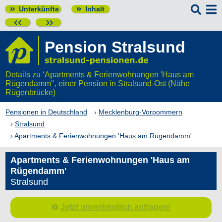

Unterkünfte
Inhalt




Pension Stralsund
Details zu ‘Apartments & Ferienwohnungen 'Haus am
Rügendamm'‘, einer Pension in Stralsund-Ost (Nähe
Rügenbrücke)
Pensionen in Deutschland
Mecklenburg-Vorpommern
Stralsund
Apartments & Ferienwohnungen 'Haus am Rügendamm'
Apartments & Ferienwohnungen 'Haus am
Rügendamm'
Stralsund
Jetzt unverbindlich anfragen!